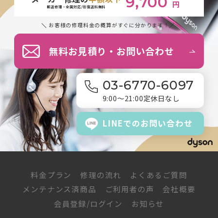
9,700
円
郵送修理・全国対応/往復送料無料
お客様の修理料金の概算がすぐに分かります！
無料お見積り・お問い合わせ
03-6770-6097
9:00～21:00
定休日なし
LINEでの
お問い合わせ
料金プラン
修理の流れ
よくあるご質問
メンテナンス済商品
ご利用者の声
会社概要
会員登録/ログイン
お知らせ