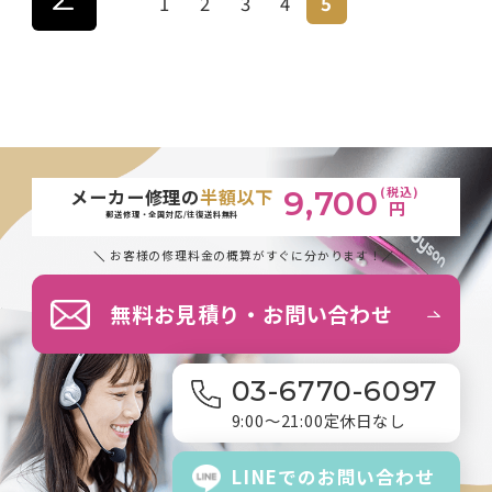
1
2
3
4
5
(税込)
メーカー修理の
半額以下
9,700
円
郵送修理・全国対応/往復送料無料
お客様の修理料金の概算がすぐに分かります！
無料お見積り・お問い合わせ
03-6770-6097
9:00～21:00
定休日なし
LINEでの
お問い合わせ