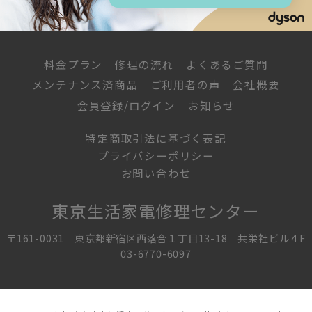
料金プラン
修理の流れ
よくあるご質問
メンテナンス済商品
ご利用者の声
会社概要
会員登録/ログイン
お知らせ
特定商取引法に基づく表記
プライバシーポリシー
お問い合わせ
東京生活家電修理センター
〒161-0031 東京都新宿区西落合１丁目13-18 共栄社ビル４F
03-6770-6097