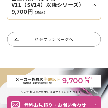
V11（SV14）以降シリーズ）
9,700円
（税込）
料金プランページへ
(税込)
メーカー修理の
半額以下
9,700
円
郵送修理・全国対応/往復送料無料
お客様の修理料金の概算がすぐに分かります！
無料お見積り・お問い合わせ